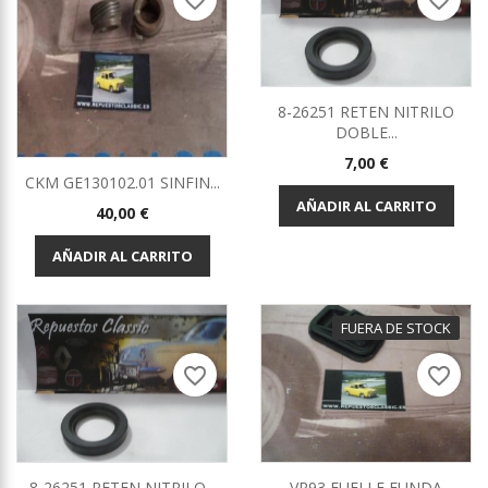
favorite_border
favorite_border
8-26251 RETEN NITRILO
DOBLE...
Precio
7,00 €
CKM GE130102.01 SINFIN...
AÑADIR AL CARRITO
Precio
40,00 €
AÑADIR AL CARRITO
FUERA DE STOCK
favorite_border
favorite_border
8-26251 RETEN NITRILO...
VR93 FUELLE FUNDA