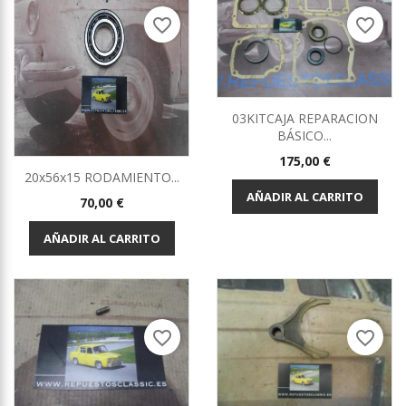
favorite_border
favorite_border
03KITCAJA REPARACION
BÁSICO...
Precio
175,00 €
20x56x15 RODAMIENTO...
AÑADIR AL CARRITO
Precio
70,00 €
AÑADIR AL CARRITO
favorite_border
favorite_border