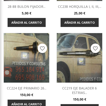
28-88 BULON FIJADOR...
CC238 HORQUILLA I, II, III,...
Precio
Precio
5,00 €
25,00 €
AÑADIR AL CARRITO
AÑADIR AL CARRITO
favorite_border
favorite_border
CC224 EJE PRIMARIO 26...
CC219 EJE BALADER 6
ESTRIAS...
Precio
150,00 €
Precio
150,00 €
AÑADIR AL CARRITO