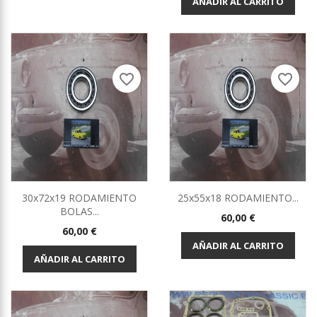
AÑADIR AL CARRITO
favorite_border
favorite_border
30x72x19 RODAMIENTO
25x55x18 RODAMIENTO...
BOLAS...
Precio
60,00 €
Precio
60,00 €
AÑADIR AL CARRITO
AÑADIR AL CARRITO