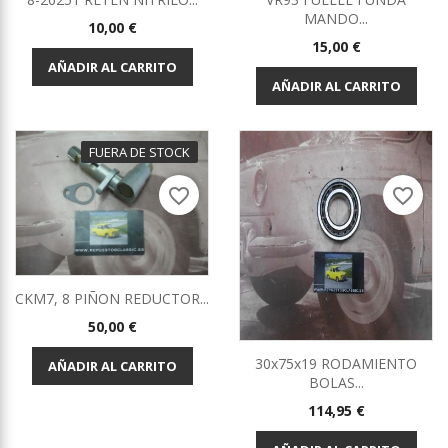
MANDO...
Precio
10,00 €
Precio
15,00 €
AÑADIR AL CARRITO
AÑADIR AL CARRITO
FUERA DE STOCK
favorite_border
favorite_border
CKM7, 8 PIÑON REDUCTOR...
Precio
50,00 €
30x75x19 RODAMIENTO
AÑADIR AL CARRITO
BOLAS...
Precio
114,95 €