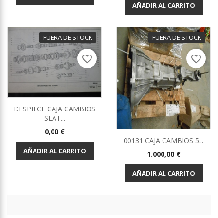
AÑADIR AL CARRITO
FUERA DE STOCK
FUERA DE STOCK
favorite_border
favorite_border
DESPIECE CAJA CAMBIOS
SEAT...
Precio
0,00 €
00131 CAJA CAMBIOS 5...
AÑADIR AL CARRITO
Precio
1.000,00 €
AÑADIR AL CARRITO